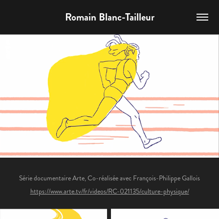
Romain Blanc-Tailleur
Série documentaire Arte, Co-réalisée avec François-Philippe Gallois
https://www.arte.tv/fr/videos/RC-021135/culture-physique/